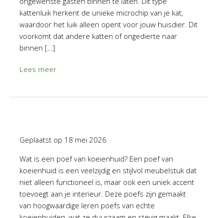
ongewenste gasten binnen te laten. Dit type
kattenluik herkent de unieke microchip van je kat,
waardoor het luik alleen opent voor jouw huisdier. Dit
voorkomt dat andere katten of ongedierte naar
binnen […]
Lees meer
Geplaatst op
18 mei 2026
Wat is een poef van koeienhuid? Een poef van
koeienhuid is een veelzijdig en stijlvol meubelstuk dat
niet alleen functioneel is, maar ook een uniek accent
toevoegt aan je interieur. Deze poefs zijn gemaakt
van hoogwaardige leren poefs van echte
koeienhuiden, wat ze duurzaam en stevig maakt. Elke